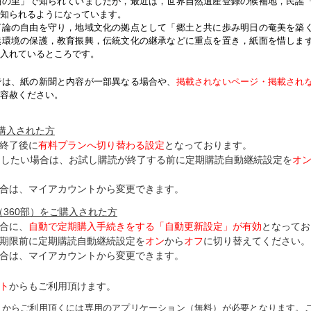
紬の里」で知られていましたが，最近は，世界自然遺産登録の候補地，民謡
知られるようになっています。
論の自由を守り，地域文化の拠点として「郷土と共に歩み明日の奄美を築
然環境の保護，教育振興，伝統文化の継承などに重点を置き，紙面を惜しま
入れているところです。
では、紙の新聞と内容が一部異なる場合や、
掲載されないページ・掲載され
容赦ください。
ご購入された方
終了後に
有料プランへ切り替わる設定
となっております。
了したい場合は、お試し購読が終了する前に定期購読自動継続設定を
オ
合は、マイアカウントから変更できます。
（360部）をご購入された方
合に、
自動で定期購入手続きをする「自動更新設定」が
有効
となってお
期限前に定期購読自動継続設定を
オン
から
オフ
に切り替えてください。
合は、マイアカウントから変更できます。
ト
からもご利用頂けます。
トからご利用頂くには専用のアプリケーション（無料）が必要となります。