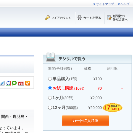
サイトマップ
ヘルプ
期間(合計部数)
価格
割引率
単品購入
(1部)
¥100
-
お試し購読
(10部)
¥0
-
1ヶ月
(30部)
¥2,000
-
12ヶ月
(360部)
¥20,000
・関西・鹿児島・
なっています。