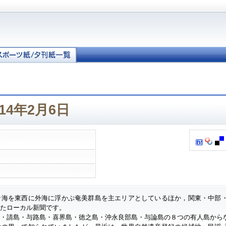
14年2月6日
ナ海を東西に外海に浮かぶ奄美群島を主エリアとしているほか，関東・中部
したローカル新聞です。
・請島・与路島・喜界島・徳之島・沖永良部島・与論島の８つの有人島から