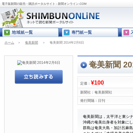
電子版新聞の販売・購読ポータルサイト - 新聞オンライン.COM
ホーム
＞
奄美新聞
＞
奄美新聞 2014年2月6日
奄美新聞 20
¥100
定価：
新聞社：
奄美新聞社
発行間隔：
日刊
奄美新聞は，太平洋と東シ
沖縄の奄美出身者を対象に
群島は奄美大島・加計呂麻島