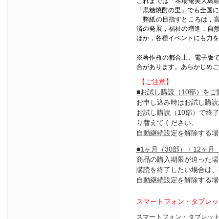
これまでは「本場奄美大島
「黒糖焼酎の里」でも全国に
弊紙の目指すところは，言
済の発展，福祉の増進，自
ほか，各種イベントにも力を
※著作権の都合上、
電子版
合があります。あらかじめご
【ご注意】
■お試し購読（10部）を
お申し込み時はお試し購読
お試し購読（10部）で終
り替えてください。
自動継続設定を解除する場
■1ヶ月（30部）・12ヶ月
商品の購入期限が迫った場
購読を終了したい場合は、
自動継続設定を解除する場
スマートフォン・タブレッ
スマートフォン・タブレッ