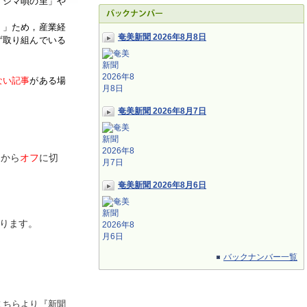
「シマ唄の里」や
く」ため，産業経
奄美新聞 2026年8月8日
ず取り組んでいる
ない記事
がある場
奄美新聞 2026年8月7日
ン
から
オフ
に切
奄美新聞 2026年8月6日
ります。
バックナンバー一覧
こちらより『新聞