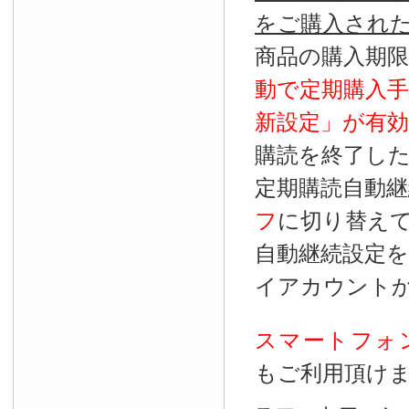
をご購入され
商品の購入期
動で定期購入
新設定」が
有効
購読を終了し
定期購読自動継
フ
に切り替え
自動継続設定
イアカウント
スマートフォ
もご利用頂け