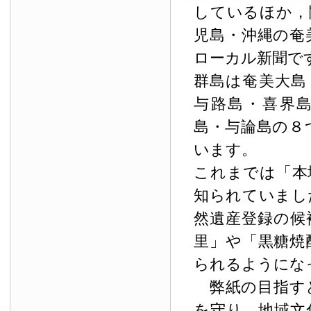
しているほか，
児島・沖縄の奄
ローカル新聞で
群島は奄美大島
与路島・喜界
島・与論島の８
います。
これまでは「本
知られていまし
然遺産登録の候
里」や「黒糖焼
られるようにな
弊紙の目指す
を守り，地域文