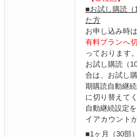
■お試し購読（
た方
お申し込み時
有料プランへ
っております
お試し購読（1
合は、お試し
期購読自動継続
に切り替えて
自動継続設定
イアカウント
■1ヶ月（30部