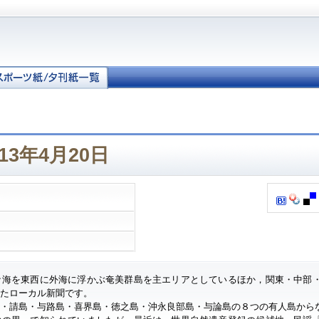
13年4月20日
ナ海を東西に外海に浮かぶ奄美群島を主エリアとしているほか，関東・中部
したローカル新聞です。
・請島・与路島・喜界島・徳之島・沖永良部島・与論島の８つの有人島から