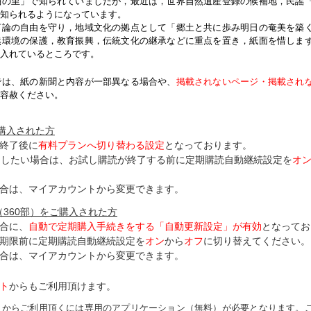
紬の里」で知られていましたが，最近は，世界自然遺産登録の候補地，民謡
知られるようになっています。
論の自由を守り，地域文化の拠点として「郷土と共に歩み明日の奄美を築
然環境の保護，教育振興，伝統文化の継承などに重点を置き，紙面を惜しま
入れているところです。
では、紙の新聞と内容が一部異なる場合や、
掲載されないページ・掲載され
容赦ください。
ご購入された方
終了後に
有料プランへ切り替わる設定
となっております。
了したい場合は、お試し購読が終了する前に定期購読自動継続設定を
オ
合は、マイアカウントから変更できます。
（360部）をご購入された方
合に、
自動で定期購入手続きをする「自動更新設定」が
有効
となってお
期限前に定期購読自動継続設定を
オン
から
オフ
に切り替えてください。
合は、マイアカウントから変更できます。
ト
からもご利用頂けます。
トからご利用頂くには専用のアプリケーション（無料）が必要となります。