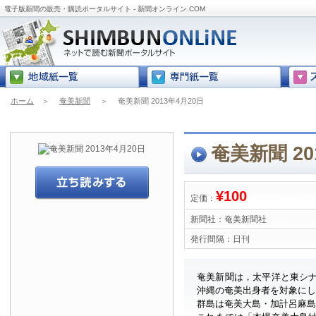
電子版新聞の販売・購読ポータルサイト - 新聞オンライン.COM
ホーム
＞
奄美新聞
＞
奄美新聞 2013年4月20日
奄美新聞 20
¥100
定価：
新聞社：
奄美新聞社
発行間隔：
日刊
奄美新聞は，太平洋と東シ
沖縄の奄美出身者を対象に
群島は奄美大島・加計呂麻島