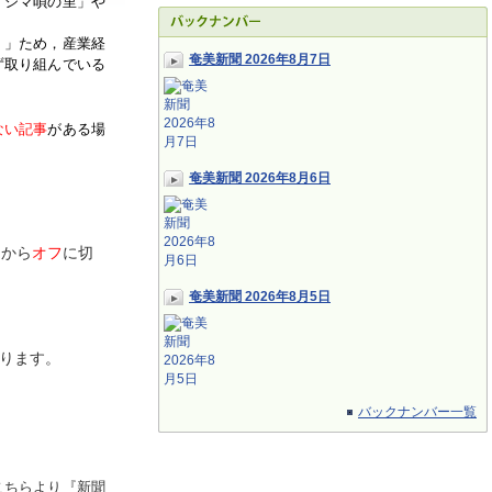
「シマ唄の里」や
く」ため，産業経
奄美新聞 2026年8月7日
ず取り組んでいる
ない記事
がある場
奄美新聞 2026年8月6日
ン
から
オフ
に切
奄美新聞 2026年8月5日
ります。
バックナンバー一覧
こちらより『新聞