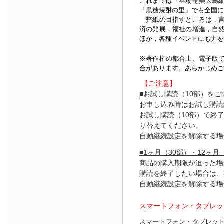
これまでは「本場奄美大島
「黒糖焼酎の里」でも全国に
弊紙の目指すところは，言
済の発展，福祉の増進，自
ほか，各種イベントにも力を
※著作権の都合上、
電子版
合があります。あらかじめご
【ご注意】
■お試し購読（10部）を
お申し込み時はお試し購読
お試し購読（10部）で終
り替えてください。
自動継続設定を解除する場
■1ヶ月（30部）・12ヶ月
商品の購入期限が迫った場
購読を終了したい場合は、
自動継続設定を解除する場
スマートフォン・タブレッ
スマートフォン・タブレッ