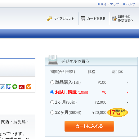
サイトマップ
ヘルプ
期間(合計部数)
価格
割引率
単品購入
(1部)
¥100
-
お試し購読
(10部)
¥0
-
1ヶ月
(30部)
¥2,000
-
12ヶ月
(360部)
¥20,000
・関西・鹿児島・
なっています。