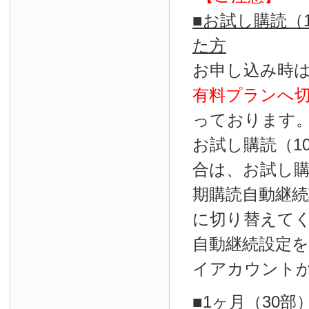
■お試し購読（
た方
お申し込み時
有料プランへ
っております
お試し購読（1
合は、お試し
期購読自動継続
に切り替えて
自動継続設定
イアカウント
■1ヶ月（30部