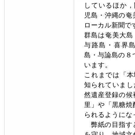
しているほか，
児島・沖縄の奄
ローカル新聞で
群島は奄美大島
与路島・喜界
島・与論島の８
います。
これまでは「本
知られていまし
然遺産登録の候
里」や「黒糖焼
られるようにな
弊紙の目指す
を守り，地域文