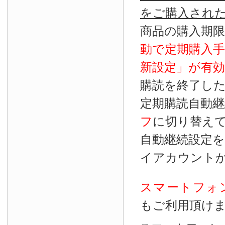
をご購入され
商品の購入期
動で定期購入
新設定」が
有効
購読を終了し
定期購読自動継
フ
に切り替え
自動継続設定
イアカウント
スマートフォ
もご利用頂け