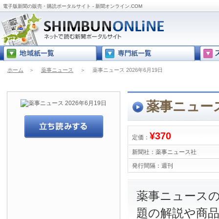
電子版新聞の販売・購読ポータルサイト - 新聞オンライン.COM
ホーム
＞
薬事ニュース
＞
薬事ニュース 2026年6月19日
薬事ニュース 
¥370
定価：
新聞社：
薬事ニュース社
発行間隔：
週刊
薬事ニュース
題の解説や商