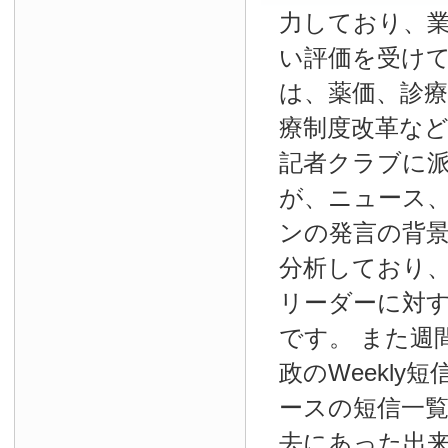
力しており、
い評価を受け
は、薬価、診療
療制度改革な
記者クラブに
が、ニュース
ンの発言の背
分析しており
リーダーに対
です。 また週
政のWeekly
ースの短信一
去にあった出