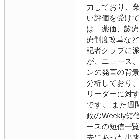
力しており、
い評価を受け
は、薬価、診療
療制度改革な
記者クラブに
が、ニュース
ンの発言の背
分析しており
リーダーに対
です。 また週
政のWeekly
ースの短信一
去にあった出