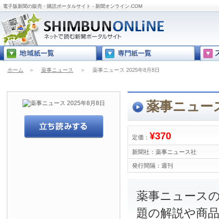
電子版新聞の販売・購読ポータルサイト - 新聞オンライン.COM
ホーム
＞
薬事ニュース
＞
薬事ニュース 2025年8月8日
薬事ニュース
¥370
定価：
新聞社：
薬事ニュース社
発行間隔：
週刊
薬事ニュース
題の解説や商