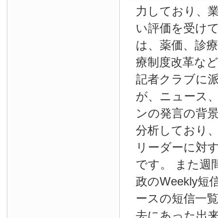
力しており、
い評価を受け
は、薬価、診療
療制度改革な
記者クラブに
が、ニュース
ンの発言の背
分析しており
リーダーに対
です。 また週
政のWeekly
ースの短信一
去にあった出