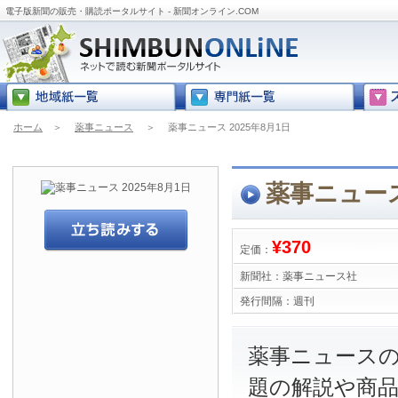
電子版新聞の販売・購読ポータルサイト - 新聞オンライン.COM
ホーム
＞
薬事ニュース
＞
薬事ニュース 2025年8月1日
薬事ニュース
¥370
定価：
新聞社：
薬事ニュース社
発行間隔：
週刊
薬事ニュース
題の解説や商