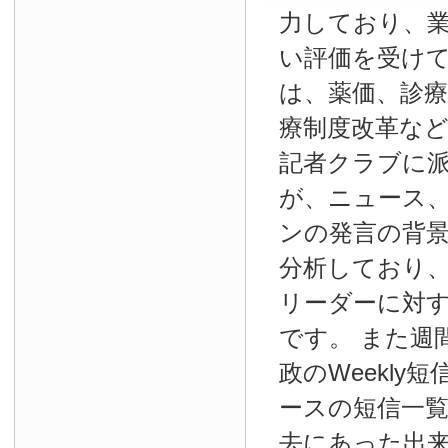
力しており、
い評価を受け
は、薬価、診療
療制度改革な
記者クラブに
が、ニュース
ンの発言の背
分析しており
リーダーに対
です。 また週
政のWeekly
ースの短信一
去にあった出