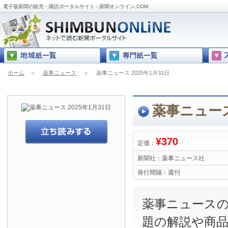
電子版新聞の販売・購読ポータルサイト - 新聞オンライン.COM
ホーム
＞
薬事ニュース
＞
薬事ニュース 2025年1月31日
薬事ニュース 
¥370
定価：
新聞社：
薬事ニュース社
発行間隔：
週刊
薬事ニュース
題の解説や商