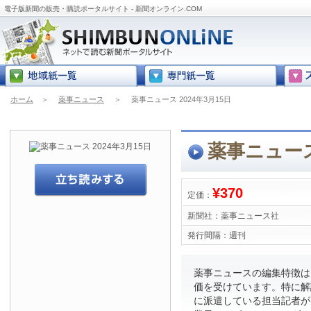
電子版新聞の販売・購読ポータルサイト - 新聞オンライン.COM
ホーム
＞
薬事ニュース
＞
薬事ニュース 2024年3月15日
薬事ニュース 
¥370
定価：
新聞社：
薬事ニュース社
発行間隔：
週刊
薬事ニュースの編集特徴は
価を受けています。特に解
に派遣している担当記者が