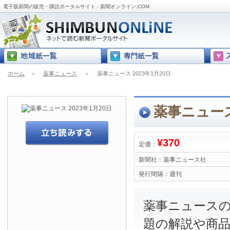
電子版新聞の販売・購読ポータルサイト - 新聞オンライン.COM
ホーム
＞
薬事ニュース
＞
薬事ニュース 2023年1月20日
薬事ニュース 
¥370
定価：
新聞社：
薬事ニュース社
発行間隔：
週刊
薬事ニュース
題の解説や商