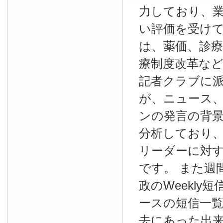
力しており、
い評価を受け
は、薬価、診療
療制度改革な
記者クラブに
が、ニュース
ンの発言の背
分析しており
リーダーに対
です。 また週
政のWeekly
ースの短信一
去にあった出