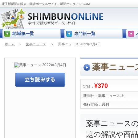
電子版新聞の販売・購読ポータルサイト - 新聞オンライン.COM
ホーム
＞
薬事ニュース
＞
薬事ニュース 2022年3月4日
薬事ニュース
¥370
定価：
新聞社：
薬事ニュース社
発行間隔：
週刊
薬事ニュース
題の解説や商