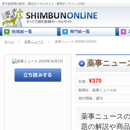
電子版新聞の販売・購読ポータルサイト - 新聞オンライン.COM
ホーム
＞
薬事ニュース
＞
薬事ニュース 2020年10月2日
薬事ニュース 
¥370
定価：
新聞社：
薬事ニュース社
発行間隔：
週刊
薬事ニュース
題の解説や商