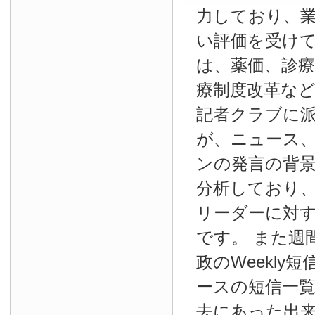
力しており、
い評価を受け
は、薬価、診療
療制度改革な
記者クラブに
が、ニュース
ンの発言の背
分析しており
リーダーに対
です。 また週
政のWeekly
ースの短信一
去にあった出