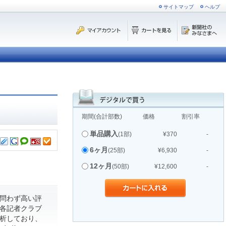
サイトマップ
ヘルプ
期間(合計部数)
価格
割引率
単品購入
(1部)
¥370
-
6ヶ月
(25部)
¥6,930
-
12ヶ月
(50部)
¥12,600
-
問わず高い評
各記者クラブ
析しており、