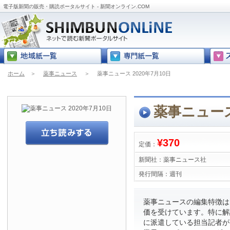
電子版新聞の販売・購読ポータルサイト - 新聞オンライン.COM
ホーム
＞
薬事ニュース
＞
薬事ニュース 2020年7月10日
薬事ニュース 
¥370
定価：
新聞社：
薬事ニュース社
発行間隔：
週刊
薬事ニュースの編集特徴は
価を受けています。特に解
に派遣している担当記者が