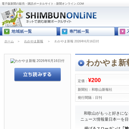
電子版新聞の販売・購読ポータルサイト - 新聞オンライン.COM
ホーム
＞
わかやま新報
＞
わかやま新報 2026年6月16日付
わかやま新報
¥200
定価：
新聞社：
和歌山新報社
発行間隔：
日刊
和歌山がもっと好きにな
ニュース情報量日本一を目
掲げるスローガンは
「地