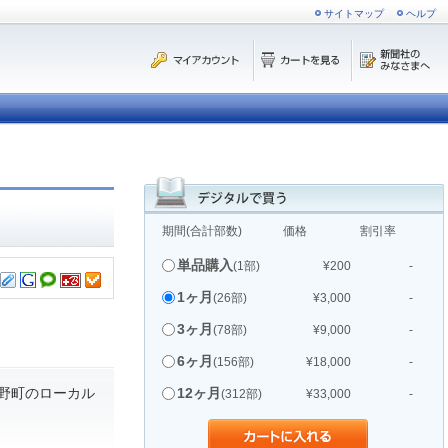
サイトマップ
ヘルプ
期間(合計部数)
価格
割引率
単品購入
(1部)
¥200
-
1ヶ月
(26部)
¥3,000
-
3ヶ月
(78部)
¥9,000
-
6ヶ月
(156部)
¥18,000
-
野町のローカル
12ヶ月
(312部)
¥33,000
-