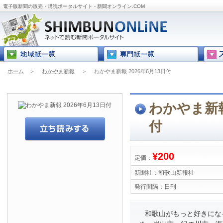
電子版新聞の販売・購読ポータルサイト - 新聞オンライン.COM
ホーム
＞
わかやま新報
＞
わかやま新報 2026年6月13日付
わかやま新報 
付
¥200
定価：
新聞社：
和歌山新報社
発行間隔：
日刊
和歌山がもっと好きにな