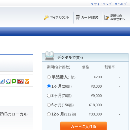
サイトマップ
ヘルプ
期間(合計部数)
価格
割引率
単品購入
(1部)
¥200
-
1ヶ月
(26部)
¥3,000
-
3ヶ月
(78部)
¥9,000
-
6ヶ月
(156部)
¥18,000
-
野町のローカル
12ヶ月
(312部)
¥33,000
-