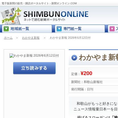
電子版新聞の販売・購読ポータルサイト - 新聞オンライン.COM
ホーム
＞
わかやま新報
＞
わかやま新報 2026年6月12日付
わかやま新報
¥200
定価：
新聞社：
和歌山新報社
発行間隔：
日刊
和歌山がもっと好きにな
ニュース情報量日本一を目
掲げるスローガンは
「地