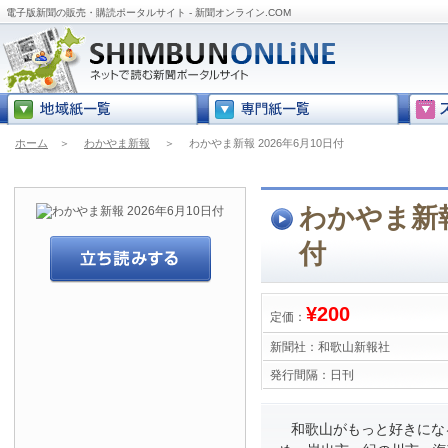
電子版新聞の販売・購読ポータルサイト - 新聞オンライン.COM
ホーム
＞
わかやま新報
＞
わかやま新報 2026年6月10日付
わかやま新報 
付
¥200
定価：
新聞社：
和歌山新報社
発行間隔：
日刊
和歌山がもっと好きにな