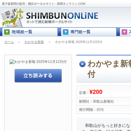
電子版新聞の販売・購読ポータルサイト - 新聞オンライン.COM
ホーム
＞
わかやま新報
＞
わかやま新報 2025年11月12日付
わかやま新報 
付
¥200
定価：
新聞社：
和歌山新報社
発行間隔：
日刊
和歌山がもっと好きにな