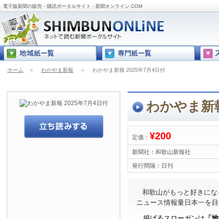
電子版新聞の販売・購読ポータルサイト - 新聞オンライン.COM
ホーム
＞
わかやま新報
＞
わかやま新報 2025年7月4日付
わかやま新報
¥200
定価：
新聞社：
和歌山新報社
発行間隔：
日刊
和歌山がもっと好きにな
ニュース情報量日本一を目
掲げるスローガンは
「地