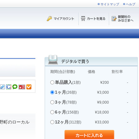
サイトマップ
ヘルプ
期間(合計部数)
価格
割引率
単品購入
(1部)
¥200
-
1ヶ月
(26部)
¥3,000
-
3ヶ月
(78部)
¥9,000
-
6ヶ月
(156部)
¥18,000
-
野町のローカル
12ヶ月
(312部)
¥33,000
-