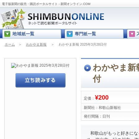
電子版新聞の販売・購読ポータルサイト - 新聞オンライン.COM
ホーム
＞
わかやま新報
＞
わかやま新報 2025年3月28日付
わかやま新報 
付
¥200
定価：
新聞社：
和歌山新報社
発行間隔：
日刊
和歌山がもっと好きにな