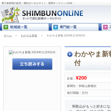
電子版新聞の販売・購読ポータルサイト - 新聞オンライン.COM
ホーム
＞
わかやま新報
＞
わかやま新報 2024年11月9日付
わかやま新報 
付
¥200
定価：
新聞社：
和歌山新報社
発行間隔：
日刊
和歌山がもっと好きにな