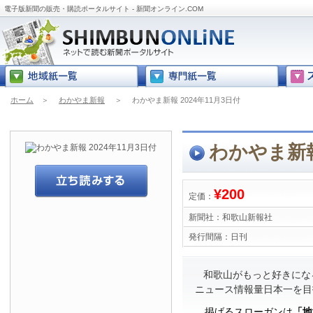
電子版新聞の販売・購読ポータルサイト - 新聞オンライン.COM
ホーム
＞
わかやま新報
＞
わかやま新報 2024年11月3日付
わかやま新報
¥200
定価：
新聞社：
和歌山新報社
発行間隔：
日刊
和歌山がもっと好きにな
ニュース情報量日本一を目
掲げるスローガンは
「地