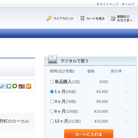
サイトマップ
ヘルプ
期間(合計部数)
価格
割引率
単品購入
(1部)
¥200
-
1ヶ月
(26部)
¥3,000
-
3ヶ月
(78部)
¥9,000
-
6ヶ月
(156部)
¥18,000
-
野町のローカル
12ヶ月
(312部)
¥33,000
-