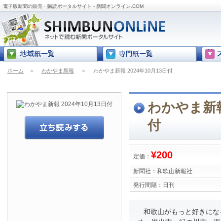
電子版新聞の販売・購読ポータルサイト - 新聞オンライン.COM
ホーム
＞
わかやま新報
＞
わかやま新報 2024年10月13日付
わかやま新報 
付
¥200
定価：
新聞社：
和歌山新報社
発行間隔：
日刊
和歌山がもっと好きにな