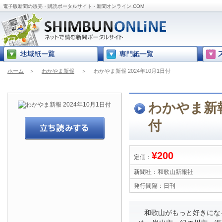
電子版新聞の販売・購読ポータルサイト - 新聞オンライン.COM
ホーム
＞
わかやま新報
＞
わかやま新報 2024年10月1日付
わかやま新報 
付
¥200
定価：
新聞社：
和歌山新報社
発行間隔：
日刊
和歌山がもっと好きにな