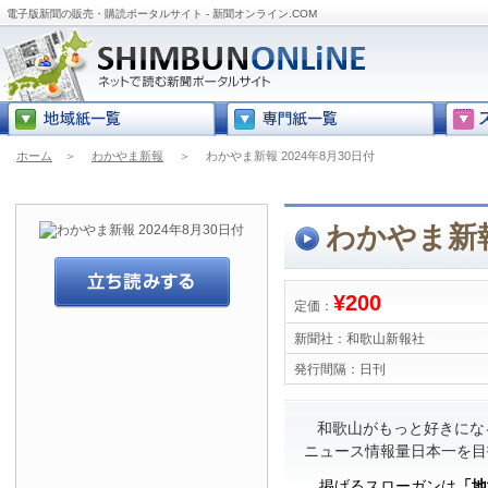
電子版新聞の販売・購読ポータルサイト - 新聞オンライン.COM
ホーム
＞
わかやま新報
＞
わかやま新報 2024年8月30日付
わかやま新報
¥200
定価：
新聞社：
和歌山新報社
発行間隔：
日刊
和歌山がもっと好きにな
ニュース情報量日本一を目
掲げるスローガンは
「地