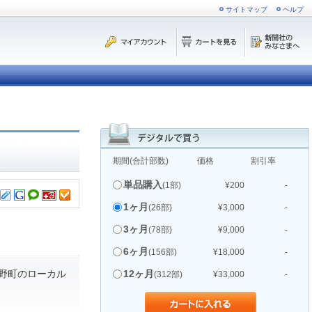
サイトマップ
ヘルプ
期間(合計部数)
価格
割引率
単品購入
(1部)
¥200
-
1ヶ月
(26部)
¥3,000
-
3ヶ月
(78部)
¥9,000
-
6ヶ月
(156部)
¥18,000
-
野町のローカル
12ヶ月
(312部)
¥33,000
-