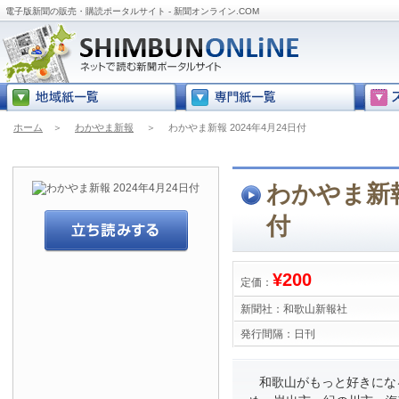
電子版新聞の販売・購読ポータルサイト - 新聞オンライン.COM
ホーム
＞
わかやま新報
＞
わかやま新報 2024年4月24日付
わかやま新報 
付
¥200
定価：
新聞社：
和歌山新報社
発行間隔：
日刊
和歌山がもっと好きにな