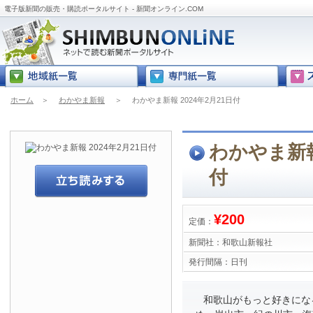
電子版新聞の販売・購読ポータルサイト - 新聞オンライン.COM
ホーム
＞
わかやま新報
＞
わかやま新報 2024年2月21日付
わかやま新報 
付
¥200
定価：
新聞社：
和歌山新報社
発行間隔：
日刊
和歌山がもっと好きにな