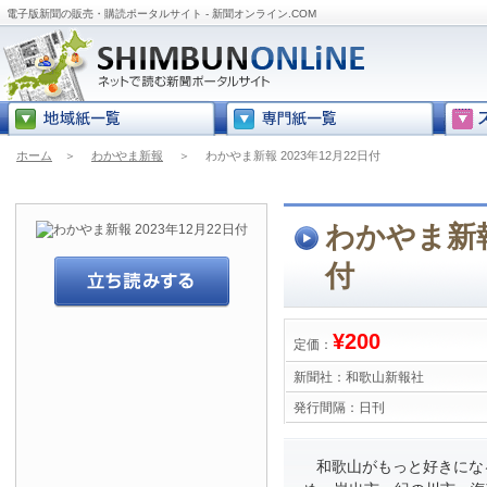
電子版新聞の販売・購読ポータルサイト - 新聞オンライン.COM
ホーム
＞
わかやま新報
＞
わかやま新報 2023年12月22日付
わかやま新報 
付
¥200
定価：
新聞社：
和歌山新報社
発行間隔：
日刊
和歌山がもっと好きにな