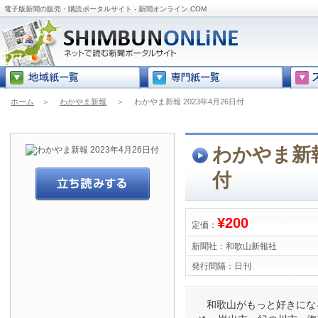
電子版新聞の販売・購読ポータルサイト - 新聞オンライン.COM
ホーム
＞
わかやま新報
＞
わかやま新報 2023年4月26日付
わかやま新報 
付
¥200
定価：
新聞社：
和歌山新報社
発行間隔：
日刊
和歌山がもっと好きにな