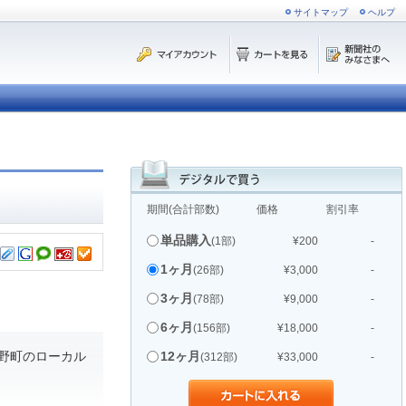
サイトマップ
ヘルプ
期間(合計部数)
価格
割引率
単品購入
(1部)
¥200
-
1ヶ月
(26部)
¥3,000
-
3ヶ月
(78部)
¥9,000
-
6ヶ月
(156部)
¥18,000
-
野町のローカル
12ヶ月
(312部)
¥33,000
-