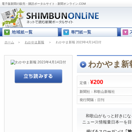
電子版新聞の販売・購読ポータルサイト - 新聞オンライン.COM
ホーム
＞
わかやま新報
＞
わかやま新報 2023年4月14日付
わかやま新報
¥200
定価：
新聞社：
和歌山新報社
発行間隔：
日刊
和歌山がもっと好きにな
ニュース情報量日本一を目
掲げるスローガンは
「地