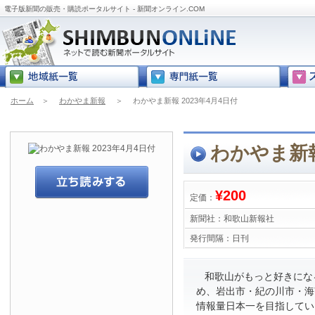
電子版新聞の販売・購読ポータルサイト - 新聞オンライン.COM
ホーム
＞
わかやま新報
＞
わかやま新報 2023年4月4日付
わかやま新報
¥200
定価：
新聞社：
和歌山新報社
発行間隔：
日刊
和歌山がもっと好きにな
め、岩出市・紀の川市・海
情報量日本一を目指してい