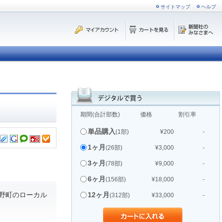
サイトマップ
ヘルプ
期間(合計部数)
価格
割引率
単品購入
(1部)
¥200
-
1ヶ月
(26部)
¥3,000
-
3ヶ月
(78部)
¥9,000
-
6ヶ月
(156部)
¥18,000
-
野町のローカル
12ヶ月
(312部)
¥33,000
-