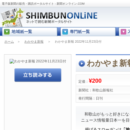
電子版新聞の販売・購読ポータルサイト - 新聞オンライン.COM
ホーム
＞
わかやま新報
＞
わかやま新報 2022年11月23日付
わかやま新報 
¥200
定価：
新聞社：
和歌山新報社
発行間隔：
日刊
和歌山がもっと好きにな
ニュース情報量日本一を目
掲げるスローガンは
「地