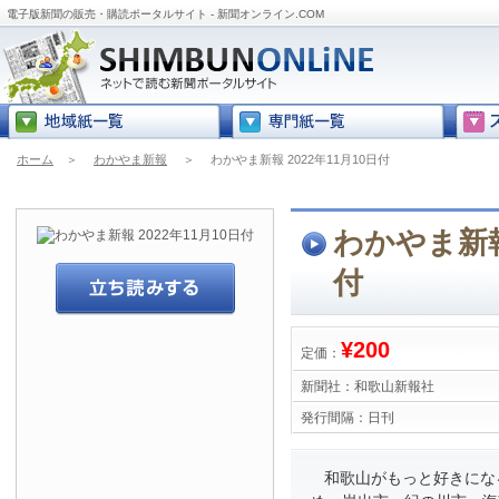
電子版新聞の販売・購読ポータルサイト - 新聞オンライン.COM
ホーム
＞
わかやま新報
＞
わかやま新報 2022年11月10日付
わかやま新報 
付
¥200
定価：
新聞社：
和歌山新報社
発行間隔：
日刊
和歌山がもっと好きにな