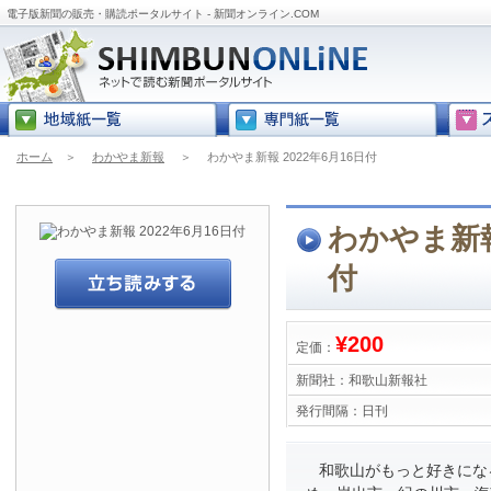
電子版新聞の販売・購読ポータルサイト - 新聞オンライン.COM
ホーム
＞
わかやま新報
＞
わかやま新報 2022年6月16日付
わかやま新報 
付
¥200
定価：
新聞社：
和歌山新報社
発行間隔：
日刊
和歌山がもっと好きにな