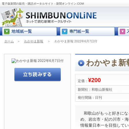
電子版新聞の販売・購読ポータルサイト - 新聞オンライン.COM
ホーム
＞
わかやま新報
＞
わかやま新報 2022年6月7日付
わかやま新報
¥200
定価：
新聞社：
和歌山新報社
発行間隔：
日刊
和歌山がもっと好きにな
め、岩出市・紀の川市・海
情報量日本一を目指してい