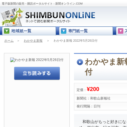
電子版新聞の販売・購読ポータルサイト - 新聞オンライン.COM
ホーム
＞
わかやま新報
＞
わかやま新報 2022年5月26日付
わかやま新報 
付
¥200
定価：
新聞社：
和歌山新報社
発行間隔：
日刊
和歌山がもっと好きにな