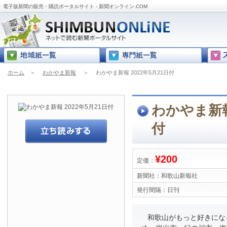
電子版新聞の販売・購読ポータルサイト - 新聞オンライン.COM
ホーム
＞
わかやま新報
＞
わかやま新報 2022年5月21日付
わかやま新報 
付
¥200
定価：
新聞社：
和歌山新報社
発行間隔：
日刊
和歌山がもっと好きにな