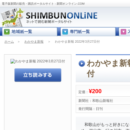
電子版新聞の販売・購読ポータルサイト - 新聞オンライン.COM
ホーム
＞
わかやま新報
＞
わかやま新報 2022年3月27日付
わかやま新報 
付
¥200
定価：
新聞社：
和歌山新報社
発行間隔：
日刊
和歌山がもっと好きにな