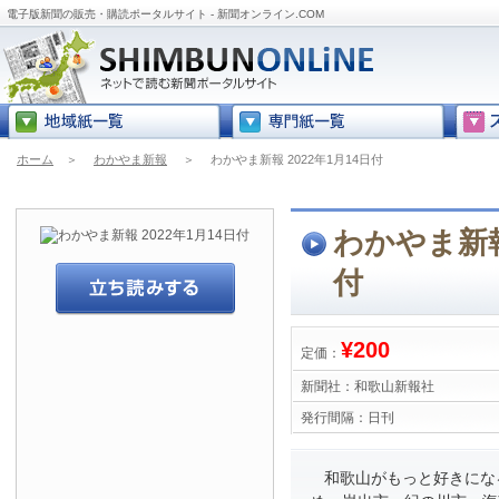
電子版新聞の販売・購読ポータルサイト - 新聞オンライン.COM
ホーム
＞
わかやま新報
＞
わかやま新報 2022年1月14日付
わかやま新報 
付
¥200
定価：
新聞社：
和歌山新報社
発行間隔：
日刊
和歌山がもっと好きにな