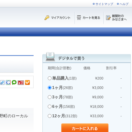
サイトマップ
ヘルプ
期間(合計部数)
価格
割引率
単品購入
(1部)
¥200
-
1ヶ月
(26部)
¥3,000
-
3ヶ月
(78部)
¥9,000
-
6ヶ月
(156部)
¥18,000
-
野町のローカル
12ヶ月
(312部)
¥33,000
-