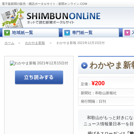
電子版新聞の販売・購読ポータルサイト - 新聞オンライン.COM
ホーム
＞
わかやま新報
＞
わかやま新報 2021年12月15日付
わかやま新報 
¥200
定価：
新聞社：
和歌山新報社
発行間隔：
日刊
和歌山がもっと好きにな
ニュース情報量日本一を目
掲げるスローガンは
「地