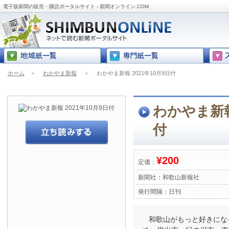
電子版新聞の販売・購読ポータルサイト - 新聞オンライン.COM
ホーム
＞
わかやま新報
＞
わかやま新報 2021年10月9日付
わかやま新報 
付
¥200
定価：
新聞社：
和歌山新報社
発行間隔：
日刊
和歌山がもっと好きにな