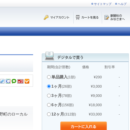
サイトマップ
ヘルプ
期間(合計部数)
価格
割引率
単品購入
(1部)
¥200
-
1ヶ月
(26部)
¥3,000
-
3ヶ月
(78部)
¥9,000
-
6ヶ月
(156部)
¥18,000
-
野町のローカル
12ヶ月
(312部)
¥33,000
-