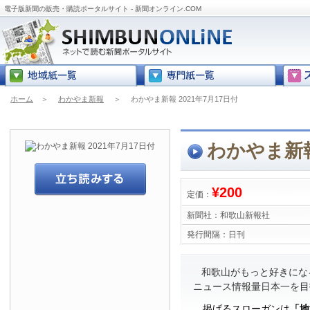
電子版新聞の販売・購読ポータルサイト - 新聞オンライン.COM
ホーム
＞
わかやま新報
＞
わかやま新報 2021年7月17日付
わかやま新報
¥200
定価：
新聞社：
和歌山新報社
発行間隔：
日刊
和歌山がもっと好きにな
ニュース情報量日本一を目
掲げるスローガンは
「地