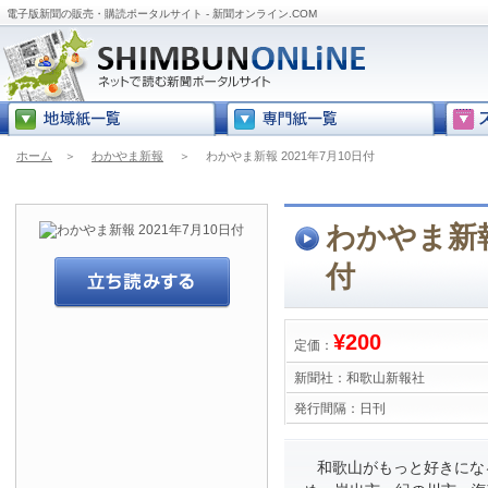
電子版新聞の販売・購読ポータルサイト - 新聞オンライン.COM
ホーム
＞
わかやま新報
＞
わかやま新報 2021年7月10日付
わかやま新報 
付
¥200
定価：
新聞社：
和歌山新報社
発行間隔：
日刊
和歌山がもっと好きにな