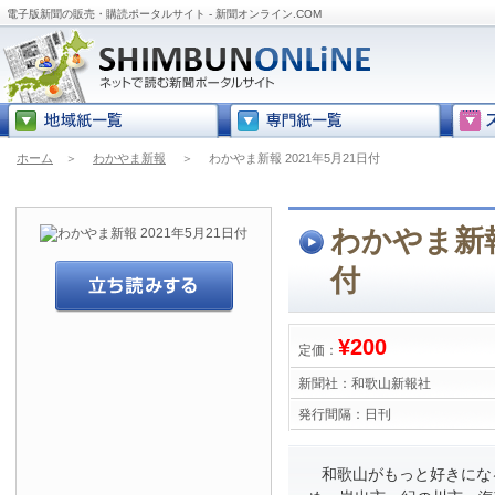
電子版新聞の販売・購読ポータルサイト - 新聞オンライン.COM
ホーム
＞
わかやま新報
＞
わかやま新報 2021年5月21日付
わかやま新報 
付
¥200
定価：
新聞社：
和歌山新報社
発行間隔：
日刊
和歌山がもっと好きにな