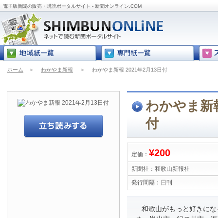
電子版新聞の販売・購読ポータルサイト - 新聞オンライン.COM
ホーム
＞
わかやま新報
＞
わかやま新報 2021年2月13日付
わかやま新報 
付
¥200
定価：
新聞社：
和歌山新報社
発行間隔：
日刊
和歌山がもっと好きにな