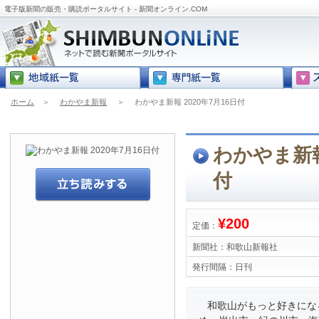
電子版新聞の販売・購読ポータルサイト - 新聞オンライン.COM
ホーム
＞
わかやま新報
＞
わかやま新報 2020年7月16日付
わかやま新報 
付
¥200
定価：
新聞社：
和歌山新報社
発行間隔：
日刊
和歌山がもっと好きにな