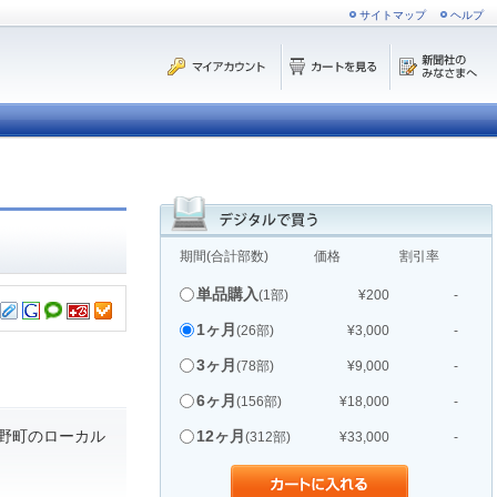
サイトマップ
ヘルプ
期間(合計部数)
価格
割引率
単品購入
(1部)
¥200
-
1ヶ月
(26部)
¥3,000
-
3ヶ月
(78部)
¥9,000
-
6ヶ月
(156部)
¥18,000
-
野町のローカル
12ヶ月
(312部)
¥33,000
-