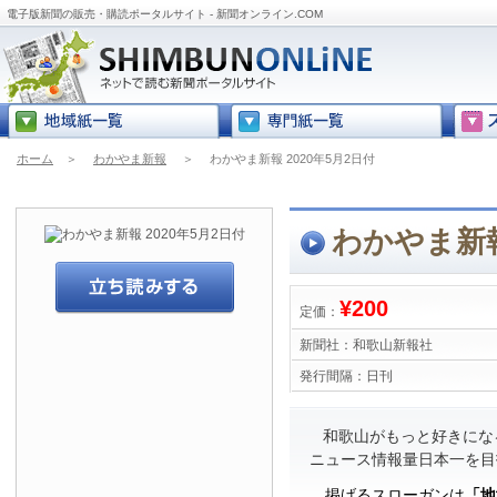
電子版新聞の販売・購読ポータルサイト - 新聞オンライン.COM
ホーム
＞
わかやま新報
＞
わかやま新報 2020年5月2日付
わかやま新報
¥200
定価：
新聞社：
和歌山新報社
発行間隔：
日刊
和歌山がもっと好きにな
ニュース情報量日本一を目
掲げるスローガンは
「地