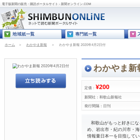
電子版新聞の販売・購読ポータルサイト - 新聞オンライン.COM
ホーム
＞
わかやま新報
＞
わかやま新報 2020年4月2日付
わかやま新報
¥200
定価：
新聞社：
和歌山新報社
発行間隔：
日刊
和歌山がもっと好きにな
め、岩出市・紀の川市・海
情報量日本一を目指してい