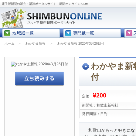
電子版新聞の販売・購読ポータルサイト - 新聞オンライン.COM
ホーム
＞
わかやま新報
＞
わかやま新報 2020年3月26日付
わかやま新報 
付
¥200
定価：
新聞社：
和歌山新報社
発行間隔：
日刊
和歌山がもっと好きにな