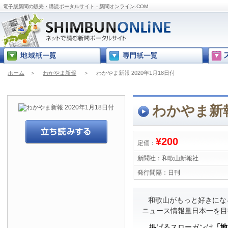
電子版新聞の販売・購読ポータルサイト - 新聞オンライン.COM
ホーム
＞
わかやま新報
＞
わかやま新報 2020年1月18日付
わかやま新報
¥200
定価：
新聞社：
和歌山新報社
発行間隔：
日刊
和歌山がもっと好きにな
ニュース情報量日本一を目
掲げるスローガンは
「地