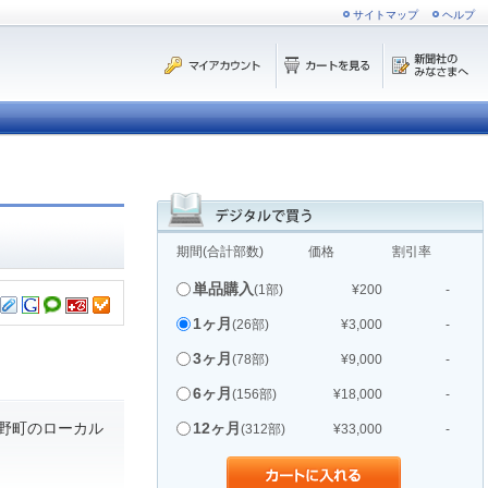
サイトマップ
ヘルプ
期間(合計部数)
価格
割引率
単品購入
(1部)
¥200
-
1ヶ月
(26部)
¥3,000
-
3ヶ月
(78部)
¥9,000
-
6ヶ月
(156部)
¥18,000
-
野町のローカル
12ヶ月
(312部)
¥33,000
-